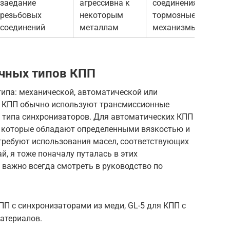
заедание
агрессивна к
соединения,
резьбовых
некоторым
тормозные
соединений
металлам
механизмы
ичных типов КПП
типа: механической, автоматической или
х КПП обычно используют трансмиссионные
от типа синхронизаторов. Для автоматических КПП
, которые обладают определенными вязкостью и
ребуют использования масел, соответствующих
, я тоже поначалу путалась в этих
о важно всегда смотреть в руководство по
ПП с синхронизаторами из меди, GL-5 для КПП с
атериалов.