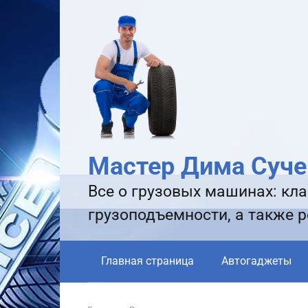
Перейти
к
контенту
Мастер Дима Суче
Все о грузовых машинах: кла
грузоподъемности, а также 
Главная страница
Автогаджеты