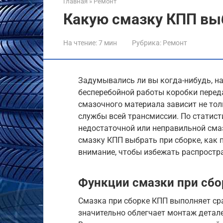
Главная
»
Ремонт
Какую смазку КПП вы
На чтение:
7 мин
Рубрика:
Ремонт
Задумывались ли вы когда-нибудь, н
бесперебойной работы коробки перед
смазочного материала зависит не тол
службы всей трансмиссии. По статист
недостаточной или неправильной смаз
смазку КПП выбрать при сборке, как 
внимание, чтобы избежать распростр
Функции смазки при сб
Смазка при сборке КПП выполняет сра
значительно облегчает монтаж детале