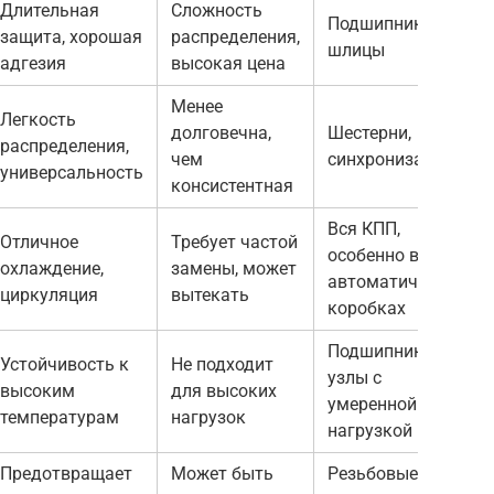
Длительная
Сложность
Подшипники,
защита, хорошая
распределения,
шлицы
адгезия
высокая цена
Менее
Легкость
долговечна,
Шестерни,
распределения,
чем
синхронизаторы
универсальность
консистентная
Вся КПП,
Отличное
Требует частой
особенно в
охлаждение,
замены, может
автоматических
циркуляция
вытекать
коробках
Подшипники,
Устойчивость к
Не подходит
узлы с
высоким
для высоких
умеренной
температурам
нагрузок
нагрузкой
Предотвращает
Может быть
Резьбовые