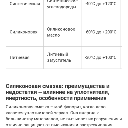
Синтетические
у
Синтетическая
-40°C до +120°C
углеводороды
к
т
О
Силиконовое
Силиконовая
-60°C до +200°C
з
масло
у
Литиевый
Х
Литиевая
-30°C до +100°C
загуститель
п
Силиконовая смазка: преимущества и
недостатки ౼ влияние на уплотнители,
инертность, особенности применения
Силиконовая смазка – мой фаворит, когда дело
касается уплотнителей зеркал. Она инертна к
большинству материалов, не вызывает их разрушения и
отлично защищает от высыхания и растрескивания.