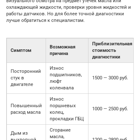
визуального осмотра на предмет утечек масла или
охлаждающей жидкости, проверки уровня жидкостей и
работы датчиков. Но для более точной диагностики
лучше обратиться к специалистам.
Приблизительная
Возможная
Симптом
стоимость
причина
диагностики
Износ
Посторонний
подшипников,
стук в
1500 — 3000 руб.
люфт
двигателе
коленвала
Износ
Повышенный
поршневых
1000 — 2500 руб.
расход масла
колец,
прокладки ГБЦ
Сгорание
Дым из
масла,
выхлопной
1200 — 2800 руб.