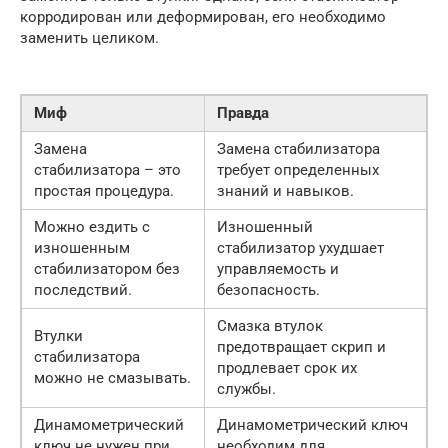
корродирован или деформирован, его необходимо
заменить целиком.
Миф
Правда
Замена
Замена стабилизатора
стабилизатора – это
требует определенных
простая процедура.
знаний и навыков.
Можно ездить с
Изношенный
изношенным
стабилизатор ухудшает
стабилизатором без
управляемость и
последствий.
безопасность.
Смазка втулок
Втулки
предотвращает скрип и
стабилизатора
продлевает срок их
можно не смазывать.
службы.
Динамометрический
Динамометрический ключ
ключ не нужен при
необходим для