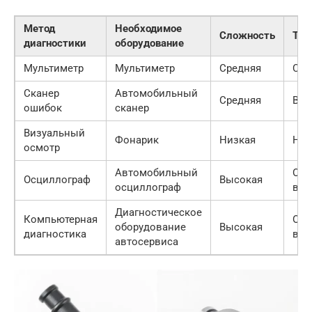
Метод
Необходимое
Сложность
Точ
диагностики
оборудование
Мультиметр
Мультиметр
Средняя
Сре
Сканер
Автомобильный
Средняя
Выс
ошибок
сканер
Визуальный
Фонарик
Низкая
Низ
осмотр
Автомобильный
Оче
Осциллограф
Высокая
осциллограф
выс
Диагностическое
Компьютерная
Оче
оборудование
Высокая
диагностика
выс
автосервиса