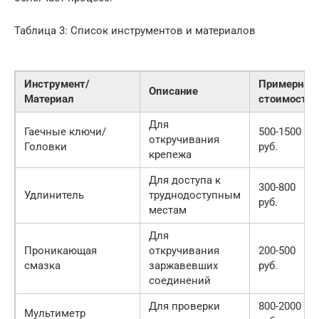
Таблица 3: Список инструментов и материалов
Инструмент/
Примерная
Описание
Материал
стоимость
Для
Гаечные ключи/
500-1500
откручивания
Головки
руб.
крепежа
Для доступа к
300-800
Удлинитель
труднодоступным
руб.
местам
Для
Проникающая
откручивания
200-500
смазка
заржавевших
руб.
соединений
Для проверки
800-2000
Мультиметр