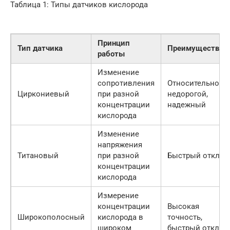
Таблица 1: Типы датчиков кислорода
Принцип
Тип датчика
Преимущества
работы
Изменение
сопротивления
Относительно
Циркониевый
при разной
недорогой,
концентрации
надежный
кислорода
Изменение
напряжения
Титановый
при разной
Быстрый отклик
концентрации
кислорода
Измерение
концентрации
Высокая
Широкополосный
кислорода в
точность,
широком
быстрый отклик