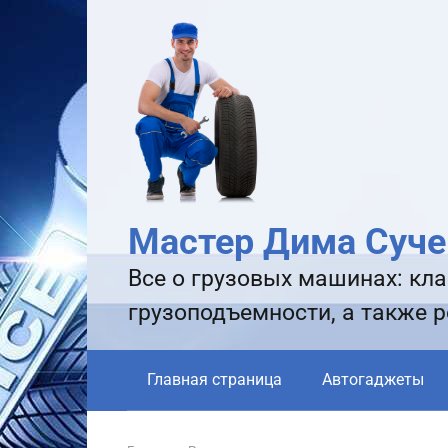
Перейти
к
контенту
Мастер Дима Суче
Все о грузовых машинах: кла
грузоподъемности, а также 
Главная страница
Автогаджеты