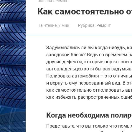
Главная
»
Ремонт
Как самостоятельно 
На чтение:
7 мин
Рубрика:
Ремонт
Задумывались ли вы когда-нибудь, к
заводской блеск? Ведь со временем н
другие дефекты, которые портят внеш
автовладельцев хотя бы раз задумыв
Полировка автомобиля – это отличны
и вернуть ему первозданный вид. В э
как самостоятельно отполировать авт
как избежать распространенных ошиб
Когда необходима поли
Представьте, что вы только что помы