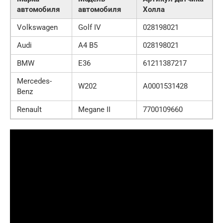
автомобиля
автомобиля
Холла
Volkswagen
Golf IV
028198021
Audi
A4 B5
028198021
BMW
E36
61211387217
Mercedes-
W202
A0001531428
Benz
Renault
Megane II
7700109660