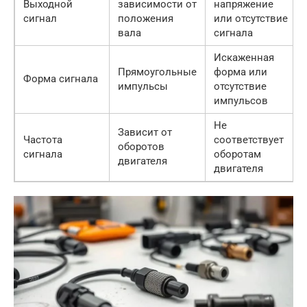
Выходной
зависимости от
напряжение
сигнал
положения
или отсутствие
вала
сигнала
Искаженная
Прямоугольные
форма или
Форма сигнала
импульсы
отсутствие
импульсов
Не
Зависит от
Частота
соответствует
оборотов
сигнала
оборотам
двигателя
двигателя