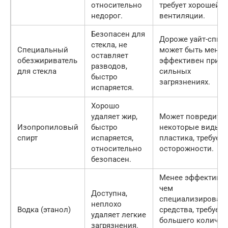
относительно
требует хорошей
недорог.
вентиляции.
Безопасен для
Дороже уайт-спири
стекла, не
Специальный
может быть менее
оставляет
обезжириватель
эффективен при
разводов,
для стекла
сильных
быстро
загрязнениях.
испаряется.
Хорошо
удаляет жир,
Может повредить
Изопропиловый
быстро
некоторые виды
спирт
испаряется,
пластика, требует
относительно
осторожности.
безопасен.
Менее эффективна
чем
Доступна,
специализирован
неплохо
Водка (этанол)
средства, требует
удаляет легкие
большего количес
загрязнения.