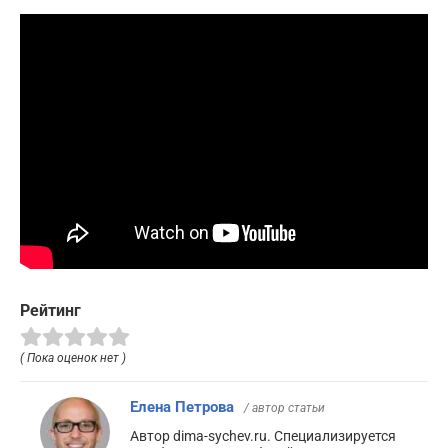
Рейтинг
( Пока оценок нет )
Елена Петрова
/ автор статьи
Автор dima-sychev.ru. Специализируется