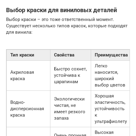
Выбор краски для виниловых деталей
Выбор краски – это тоже ответственный момент.
Существует несколько типов красок, которые подходят
для винила:
Тип краски
Свойства
Преимущества
Легко
Быстро сохнет,
Акриловая
наносится,
устойчива к
краска
широкий
царапинам
выбор цветов
Хорошая
Экологически
Водно-
эластичность,
чистая, не
дисперсионная
устойчивость
имеет резкого
краска
к
запаха
ультрафиолету
Высокая
Очень прочная