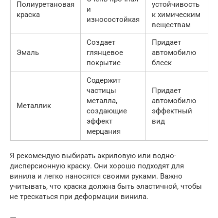
Полиуретановая
устойчивость
и
краска
к химическим
износостойкая
веществам
Создает
Придает
Эмаль
глянцевое
автомобилю
покрытие
блеск
Содержит
частицы
Придает
металла,
автомобилю
Металлик
создающие
эффектный
эффект
вид
мерцания
Я рекомендую выбирать акриловую или водно-
дисперсионную краску. Они хорошо подходят для
винила и легко наносятся своими руками. Важно
учитывать, что краска должна быть эластичной, чтобы
не трескаться при деформации винила.