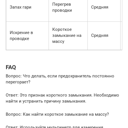
Перегрев
у
Запах гари
Средняя
проводки
п
п
П
Короткое
Искрение в
у
замыкание на
Средняя
проводке
к
массу
з
FAQ
Вопрос: Что делать, если предохранитель постоянно
перегорает?
Ответ: Это признак короткого замыкания. Необходимо
найти и устранить причину замыкания.
Вопрос: Как найти короткое замыкание на массу?
Ответ: Используйте мультиметр для измерения