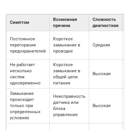
Возможная
Сложность
Р
Симптом
причина
диагностики
д
П
Постоянное
Короткое
у
перегорание
замыкание в
Средняя
к
предохранителей
проводке
з
Не работает
Короткое
несколько
замыкание в
О
Высокая
систем
общей цепи
с
одновременно
питания
Замыкание
Неисправность
происходит
датчика или
О
только при
Высокая
блока
с
определенных
управления
условиях
П