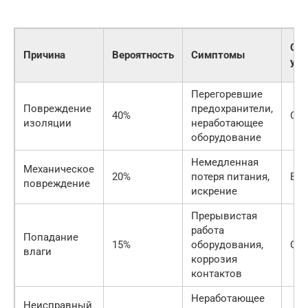
Сл
Причина
Вероятность
Симптомы
уст
Перегоревшие
Повреждение
предохранители,
40%
Сре
изоляции
неработающее
оборудование
Немедленная
Механическое
20%
потеря питания,
Вы
повреждение
искрение
Прерывистая
работа
Попадание
15%
оборудования,
Сре
влаги
коррозия
контактов
Неработающее
Неисправный