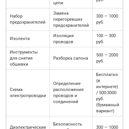
цепи
Замена
Набор
300 — 1000
перегоревших
О
предохранителей
руб.
предохранителей
Изоляция
100 — 300
Изолента
О
проводов
руб.
Инструменты
500 — 2000
для снятия
Разборка салона
Ж
руб.
обшивки
Бесплатно
(в
Определение
интернете)
Схема
расположения
/ 500-3000
О
электропроводки
проводов и
руб.
соединений
(бумажный
вариант)
Безопасность
Диэлектрические
300 — 1000