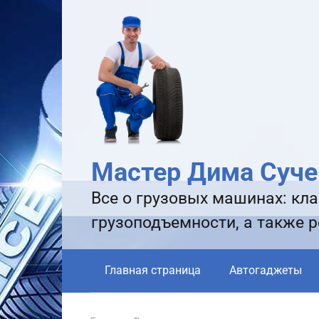
Перейти
к
контенту
Мастер Дима Суче
Все о грузовых машинах: кла
грузоподъемности, а также 
Главная страница
Автогаджеты