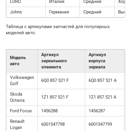
LORO
Италия
Средний
Хоро
Johns
Германия
Средний
Высо
Таблица с артикулами запчастей для популярных
моделей авто:
Артикул
Артикул
Модель
зеркального
корпуса
авто
элемента
зеркала
Volkswagen
6Q0 857 521 F
6Q0 857 521 A
Golf
Skoda
1Z1 857 521 F
1Z1 857 521 A
Octavia
Ford Focus
1456288
1456287
Renault
6001547798
6001547799
Logan