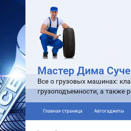
Перейти
к
контенту
Мастер Дима Суче
Все о грузовых машинах: кла
грузоподъемности, а также 
Главная страница
Автогаджеты