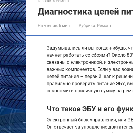
Главная
»
Ремонт
Диагностика цепей пи
На чтение:
6 мин
Рубрика:
Ремонт
Задумывались ли вы когда-нибудь, чт
начнет работать со сбоями? Около 8
связаны с электроникой, и электронн
важных компонентов. Если у вас возн
цепей питания – первый шаг к решени
правильно проверить питание ЭБУ, вы
сэкономить приличную сумму на ремо
Что такое ЭБУ и его фун
Электронный блок управления, или ЭБ
Он отвечает за управление двигателе