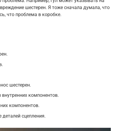
 проблема. Например, гул может указывать на
овреждение шестерен. Я тоже сначала думала, что
сь, что проблема в коробке.
рен.
в.
знос шестерен.
 внутренних компонентов.
нних компонентов.
е деталей сцепления.