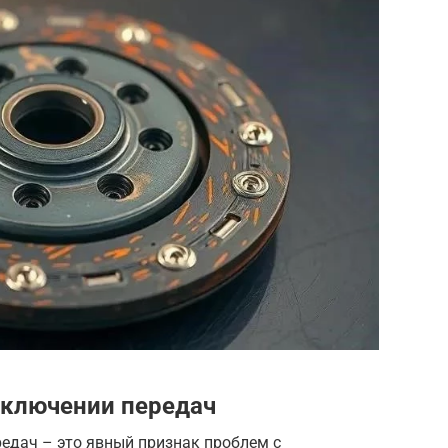
еключении передач
едач – это явный признак проблем с