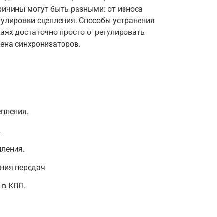
ричины могут быть разными: от износа
гулировки сцепления. Способы устранения
чаях достаточно просто отрегулировать
мена синхронизаторов.
епления.
.
ления.
ния передач.
 в КПП.