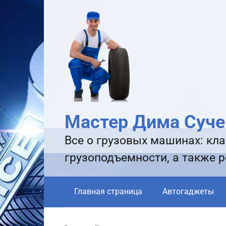
Перейти
к
контенту
Мастер Дима Суче
Все о грузовых машинах: кла
грузоподъемности, а также 
Главная страница
Автогаджеты