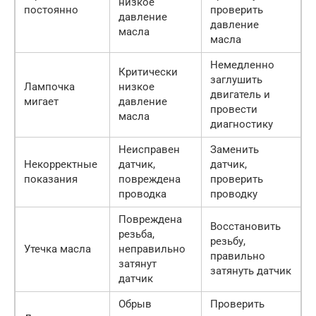
низкое
постоянно
проверить
давление
давление
масла
масла
Немедленно
Критически
заглушить
Лампочка
низкое
двигатель и
мигает
давление
провести
масла
диагностику
Неисправен
Заменить
Некорректные
датчик,
датчик,
показания
повреждена
проверить
проводка
проводку
Повреждена
Восстановить
резьба,
резьбу,
Утечка масла
неправильно
правильно
затянут
затянуть датчик
датчик
Обрыв
Проверить