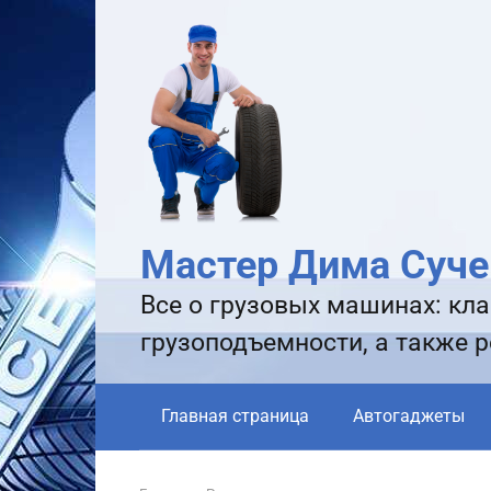
Перейти
к
контенту
Мастер Дима Суче
Все о грузовых машинах: кла
грузоподъемности, а также 
Главная страница
Автогаджеты