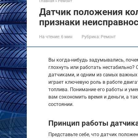
Главная
»
Ремонт
Датчик положения кол
признаки неисправнос
На чтение:
6 мин
Рубрика:
Ремонт
Вы когда-нибудь задумывались, поче
глохнуть или работать нестабильно? 
датчиками, и одним из самых важных
играет ключевую роль в работе двига
топлива. Понимание его работы и ум
вам сэкономить время и деньги, а т
состоянии.
Принцип работы датчик
Представьте себе, что датчик положен