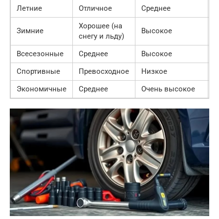
Летние
Отличное
Среднее
С
Хорошее (на
Зимние
Высокое
Н
снегу и льду)
Всесезонные
Среднее
Высокое
Х
Спортивные
Превосходное
Низкое
Н
Экономичные
Среднее
Очень высокое
Х