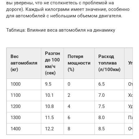
вы уверены, что не столкнетесь с проблемой на
дороге). Каждый килограмм имеет значение, особенно
для автомобилей с небольшим объемом двигателя.
Таблица: Влияние веса автомобиля на динамику
Разгон
Вес
Потеря
Расход
до 100
автомобиля
мощности
топлива
Упра
км/ч
(кг)
(%)
(л/100км)
(сек)
1000
9.5
0
6.5
Отли
1100
10.1
2
7.0
Хор
1200
10.8
4
7.5
Удов
1300
11.5
6
8.0
Плох
1400
12.2
8
8.5
Очен