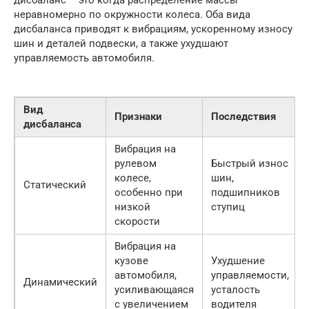
неравномерно по окружности колеса. Оба вида
дисбаланса приводят к вибрациям, ускоренному износу
шин и деталей подвески, а также ухудшают
управляемость автомобиля.
Вид
Признаки
Последствия
дисбаланса
Вибрация на
рулевом
Быстрый износ
колесе,
шин,
Статический
особенно при
подшипников
низкой
ступиц
скорости
Вибрация на
кузове
Ухудшение
автомобиля,
управляемости,
Динамический
усиливающаяся
усталость
с увеличением
водителя