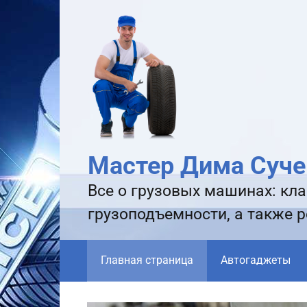
Перейти
к
контенту
Мастер Дима Суче
Все о грузовых машинах: кла
грузоподъемности, а также 
Главная страница
Автогаджеты