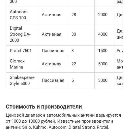
300
радио
Autocom
Активная
28
2000
Для G
GPS-100
Digital
Для
Strong DA-
Активная
30
4000
цифро
2000
Protel 7501
Пассивная
3
1500
Униве
Glomex
Морс
Активная
22
5000
Marina
антен
Shakespeare
Для я
Пассивная
5
3000
Style 5000
катер
Стоимость и производители
Ценовой диапазон автомобильных антенн варьируется
от 1000 до 10000 рублей. Известные производители
антенн: Sirio, Kuhmo, Autocom, Digital Strong, Protel,