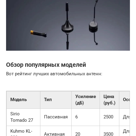
Обзор популярных моделей
Вот рейтинг лучших автомобильных антенн:
Усиление
Цена
Модель
Тип
Особе
(дБ)
(руб.)
Sirio
Пассивная
6
2500
Для C
Tornado 27
Kuhmo KL-
Для 
Активная
20
3500