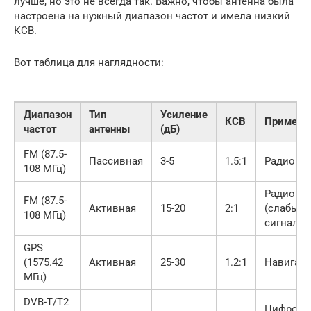
лучше, но это не всегда так. Важно, чтобы антенна была
настроена на нужный диапазон частот и имела низкий
КСВ.
Вот таблица для наглядности:
Диапазон
Тип
Усиление
КСВ
Примене
частот
антенны
(дБ)
FM (87.5-
Пассивная
3-5
1.5:1
Радио
108 МГц)
Радио
FM (87.5-
Активная
15-20
2:1
(слабый
108 МГц)
сигнал)
GPS
(1575.42
Активная
25-30
1.2:1
Навигац
МГц)
DVB-T/T2
Цифрово