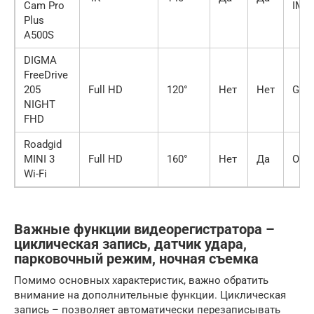
Cam Pro
IMX
Plus
A500S
DIGMA
FreeDrive
205
Full HD
120°
Нет
Нет
GC2
NIGHT
FHD
Roadgid
MINI 3
Full HD
160°
Нет
Да
OV7
Wi-Fi
Важные функции видеорегистратора –
циклическая запись, датчик удара,
парковочный режим, ночная съемка
Помимо основных характеристик, важно обратить
внимание на дополнительные функции. Циклическая
запись – позволяет автоматически перезаписывать