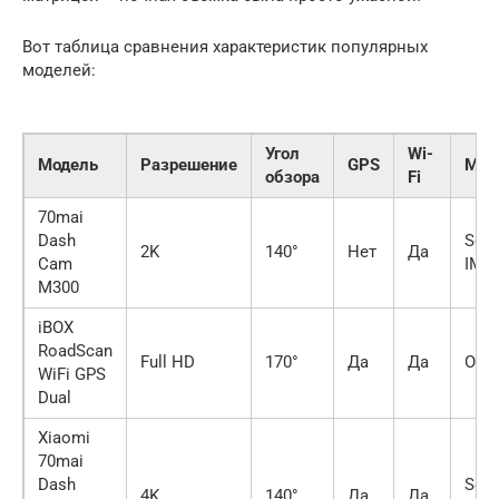
Вот таблица сравнения характеристик популярных
моделей:
Угол
Wi-
Модель
Разрешение
GPS
Мат
обзора
Fi
70mai
Dash
Son
2K
140°
Нет
Да
Cam
IMX
M300
iBOX
RoadScan
Full HD
170°
Да
Да
OV7
WiFi GPS
Dual
Xiaomi
70mai
Dash
Son
4K
140°
Да
Да