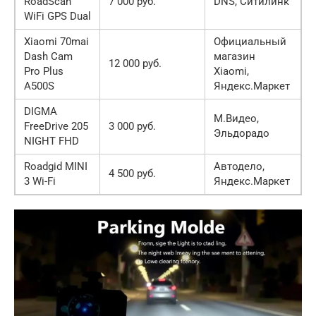
RoadScan
7 000 руб.
DNS, Ситилинк
WiFi GPS Dual
Xiaomi 70mai
Официальный
Dash Cam
магазин
12 000 руб.
Pro Plus
Xiaomi,
A500S
Яндекс.Маркет
DIGMA
М.Видео,
FreeDrive 205
3 000 руб.
Эльдорадо
NIGHT FHD
Roadgid MINI
Автодело,
4 500 руб.
3 Wi-Fi
Яндекс.Маркет