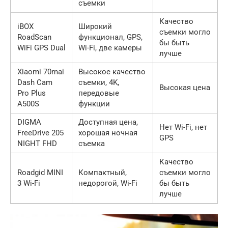
съемки
Качество
iBOX
Широкий
съемки могло
RoadScan
функционал, GPS,
бы быть
WiFi GPS Dual
Wi-Fi, две камеры
лучше
Xiaomi 70mai
Высокое качество
Dash Cam
съемки, 4K,
Высокая цена
Pro Plus
передовые
A500S
функции
DIGMA
Доступная цена,
Нет Wi-Fi, нет
FreeDrive 205
хорошая ночная
GPS
NIGHT FHD
съемка
Качество
Roadgid MINI
Компактный,
съемки могло
3 Wi-Fi
недорогой, Wi-Fi
бы быть
лучше