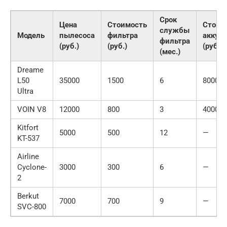
Срок
Цена
Стоимость
Стоим
службы
Модель
пылесоса
фильтра
аккум
фильтра
(руб.)
(руб.)
(руб.)
(мес.)
Dreame
L50
35000
1500
6
8000
Ultra
VOIN V8
12000
800
3
4000
Kitfort
5000
500
12
—
KT-537
Airline
Cyclone-
3000
300
6
—
2
Berkut
7000
700
9
—
SVC-800