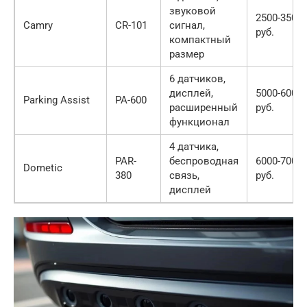
звуковой
2500-3500
Camry
CR-101
сигнал,
руб.
компактный
размер
6 датчиков,
дисплей,
5000-6000
Parking Assist
PA-600
расширенный
руб.
функционал
4 датчика,
PAR-
беспроводная
6000-7000
Dometic
380
связь,
руб.
дисплей