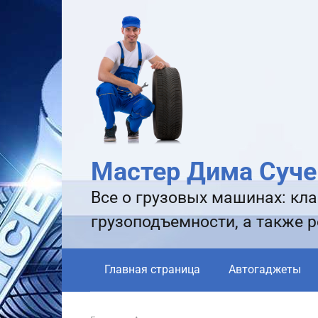
Перейти
к
контенту
Мастер Дима Суче
Все о грузовых машинах: кла
грузоподъемности, а также 
Главная страница
Автогаджеты