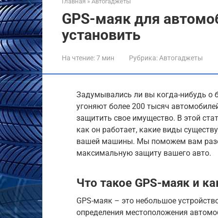
Главная
»
Автогаджеты
GPS-маяк для автомоб
установить
На чтение:
7 мин
Рубрика:
Автогаджеты
Задумывались ли вы когда-нибудь о 
угоняют более 200 тысяч автомобилей
защитить свое имущество. В этой ста
как он работает, какие виды существ
вашей машины. Мы поможем вам разоб
максимальную защиту вашего авто.
Что такое GPS-маяк и ка
GPS-маяк – это небольшое устройство
определения местоположения автомоб